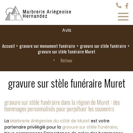
Avis
Accueil
gravure sur monument funéraire
gravure sur stèle funéraire
gravure sur stèle funéraire Muret
Retour
gravure sur stèle funéraire Muret
gravure sur stèle funéraire dans la région de Muret : des
hommages personnalisés pour perpétuer les souvenirs
La
Marbrerie Ariégeoise du côté de Muret
est votre
partenaire privilégié pour la
gravure sur stèle funéraire
.