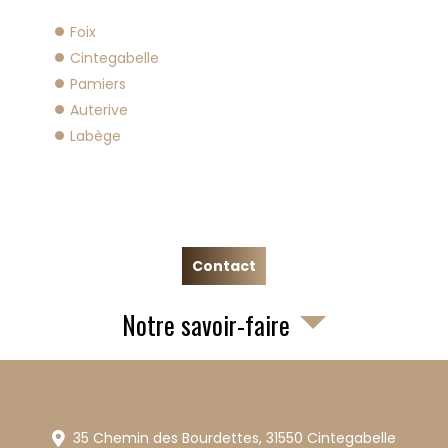
Foix
Cintegabelle
Pamiers
Auterive
Labège
Contact
Notre savoir-faire
35 Chemin des Bourdettes,
31550
Cintegabelle