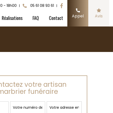
00 - 18h00
05 61 08 93 61
Appel
Avis
Réalisations
FAQ
Contact
tactez votre artisan
marbrier funéraire