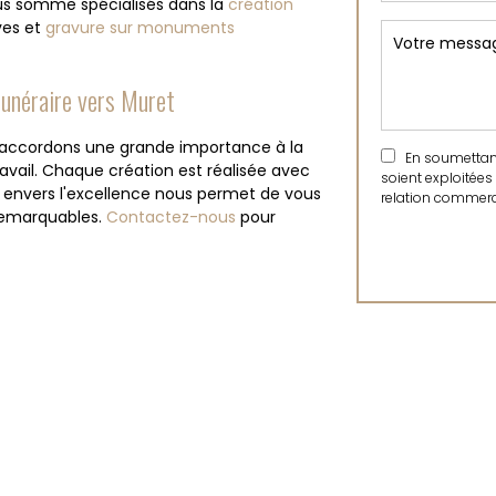
ous somme spécialisés dans la
création
ves et
gravure sur monuments
funéraire vers Muret
s accordons une grande importance à la
En soumettant 
ravail. Chaque création est réalisée avec
soient exploitées
t envers l'excellence nous permet de vous
relation commerci
 remarquables.
Contactez-nous
pour