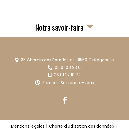
Notre savoir-faire
35 Chemin des Bourdettes,
31550
Cintegabelle
05 61 08 93 61
06 81 22 18 72
Samedi : Sur rendez-vous
reca
Mentions légales
Charte d’utilisation des données